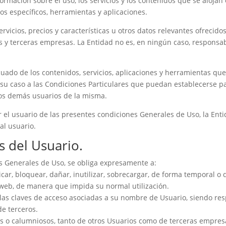
ormación sobre el uso, los servicios y los contenidos que se alojan 
os específicos, herramientas y aplicaciones.
vicios, precios y características u otros datos relevantes ofrecido
 y terceras empresas. La Entidad no es, en ningún caso, responsa
do de los contenidos, servicios, aplicaciones y herramientas que e
su caso a las Condiciones Particulares que puedan establecerse pa
os demás usuarios de la misma.
r el usuario de las presentes condiciones Generales de Uso, la Ent
al usuario.
s del Usuario.
es Generales de Uso, se obliga expresamente a:
ar, bloquear, dañar, inutilizar, sobrecargar, de forma temporal o d
a web, de manera que impida su normal utilización.
las claves de acceso asociadas a su nombre de Usuario, siendo resp
de terceros.
sos o calumniosos, tanto de otros Usuarios como de terceras empres