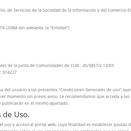
o, de Servicios de la Sociedad de la Información y del Comercio Elec
 LIOBA (en adelante, la “Entidad”)
iales de la Junta de Comunidades de CLM : 45/3857/2.13/03
s: 014227
sa del usuario a las presentes “Condiciones Generales de uso”, que
alquier momento sin previo aviso. Le recomendamos que acceda a la
e publicarán en el mismo apartado.
s de Uso.
el uso y acceso al portal web, cuya finalidad es establecer pauta