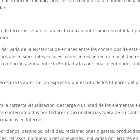
la distribución, modificación, cesión o comunicación pública de la
dad.
eb de terceros se han establecido únicamente como una utilidad pa
nido.
erivada de la existencia de enlaces entre los contenidos de este s
os a este sitio. Tales enlaces o menciones tienen una finalidad e
n o relación alguna entre la Entidad y las personas o entidades aut
cesaria la autorización expresa y por escrito de los titulares del po
ni la correcta visualización, descarga o utilidad de los elementos 
s o interrumpidos por factores o circunstancias fuera de su contro
ormáticos en Internet.
r daños, perjuicios, pérdidas, reclamaciones o gastos, producidos
siones, retrasos, bloqueos o desconexiones, motivadas por errores e