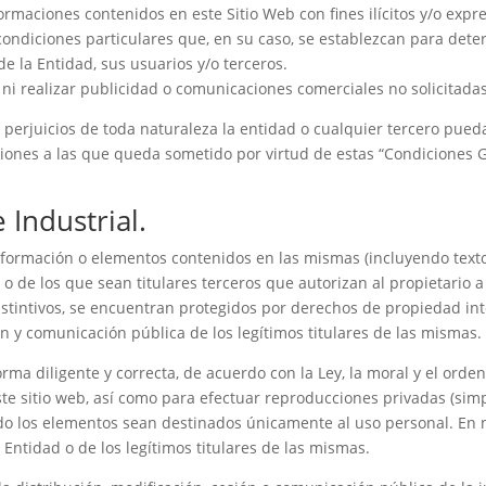
nformaciones contenidos en este Sitio Web con fines ilícitos y/o ex
condiciones particulares que, en su caso, se establezcan para dete
de la Entidad, sus usuarios y/o terceros.
s, ni realizar publicidad o comunicaciones comerciales no solicitadas
 perjuicios de toda naturaleza la entidad o cualquier tercero pue
iones a las que queda sometido por virtud de estas “Condiciones Ge
 Industrial.
nformación o elementos contenidos en las mismas (incluyendo texto
 o de los que sean titulares terceros que autorizan al propietario a 
tintivos, se encuentran protegidos por derechos de propiedad intel
ión y comunicación pública de los legítimos titulares de las mismas.
orma diligente y correcta, de acuerdo con la Ley, la moral y el orde
este sitio web, así como para efectuar reproducciones privadas (si
do los elementos sean destinados únicamente al uso personal. En ni
 Entidad o de los legítimos titulares de las mismas.