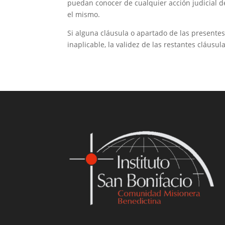
puedan conocer de cualquier acción judicial de
el mismo.
Si alguna cláusula o apartado de las presente
inaplicable, la validez de las restantes cláusul