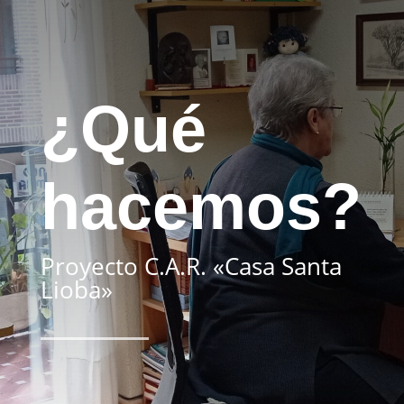
¿Qué
hacemos?
Proyecto C.A.R. «Casa Santa
Lioba»