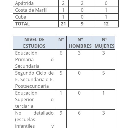
Apátrida
2
2
0
Costa de Marfil
1
0
1
Cuba
1
0
1
TOTAL
21
9
12
NIVEL DE
Nº
Nº
Nº
ESTUDIOS
HOMBRES
MUJERES
Educación
6
3
3
Primaria o
Secundaria
Segundo Ciclo de
5
0
5
E. Secundaria o E.
Postsecundaria
Educación
1
0
1
Superior o
terciaria
No detallado
9
6
3
(escuelas
infantiles y